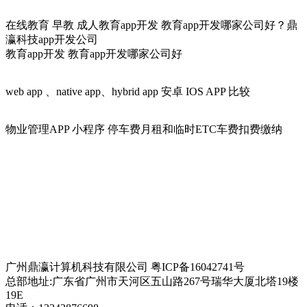
在线教育 早教 成人教育app开发 教育app开发哪家公司好？鼎
瀛科技app开发公司
教育app开发 教育app开发哪家公司好
web app 、native app、hybrid app 安卓 IOS APP 比较
物业管理APP 小程序 停车费月租和临时ETC车费扣费缴纳
电商平台分销解决方案
在线网校解决方案
智慧医疗解决方案
智慧培训/排课/考勤管理系统
进销存解决方案
在线培训课程解决方案
B2B2C在线商城解决方案
家政、跑腿服务APP解决方案
智慧家企沟通解决方案
题库系统解决方案
建筑行业解决方案
智慧物业管理系统解决方案
智慧教务管理解决方案
智慧校园解决方案
家装行业解决方案
二手房交易租赁APP解决方案
互动课堂解决方案
家校互联管理解决方案
休闲旅游民宿租赁方案
共享APP解决方案
SIP融合通信解决方案
广州鼎瀛计算机科技有限公司 粤ICP备16042741号
总部地址:广东省广州市天河区五山路267号瑞华大厦北塔19楼
19E