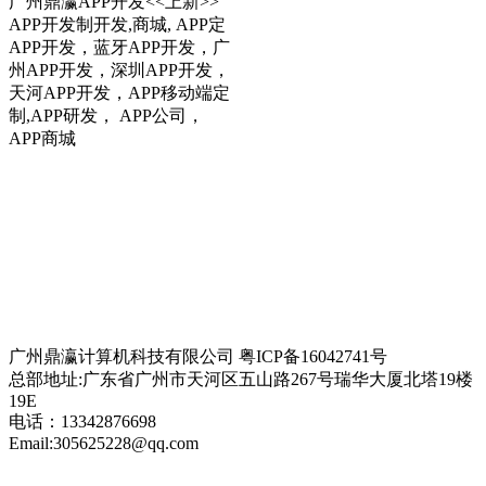
广州鼎瀛APP开发<<上新>>
APP开发制开发,商城, APP定
APP开发，蓝牙APP开发，广
州APP开发，深圳APP开发，
天河APP开发，APP移动端定
制,APP研发， APP公司，
APP商城
电商平台分销解决方案
在线网校解决方案
智慧医疗解决方案
智慧培训/排课/考勤管理系统
进销存解决方案
在线培训课程解决方案
B2B2C在线商城解决方案
家政、跑腿服务APP解决方案
智慧家企沟通解决方案
题库系统解决方案
建筑行业解决方案
智慧物业管理系统解决方案
智慧教务管理解决方案
智慧校园解决方案
家装行业解决方案
二手房交易租赁APP解决方案
互动课堂解决方案
家校互联管理解决方案
休闲旅游民宿租赁方案
共享APP解决方案
SIP融合通信解决方案
广州鼎瀛计算机科技有限公司 粤ICP备16042741号
总部地址:广东省广州市天河区五山路267号瑞华大厦北塔19楼
19E
电话：13342876698
Email:305625228@qq.com