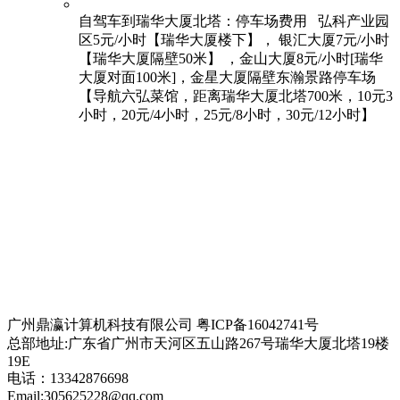
自驾车到瑞华大厦北塔：停车场费用 弘科产业园
区5元/小时【瑞华大厦楼下】， 银汇大厦7元/小时
【瑞华大厦隔壁50米】 ，金山大厦8元/小时[瑞华
大厦对面100米]，金星大厦隔壁东瀚景路停车场
【导航六弘菜馆，距离瑞华大厦北塔700米，10元3
小时，20元/4小时，25元/8小时，30元/12小时】
电商平台分销解决方案
在线网校解决方案
智慧医疗解决方案
智慧培训/排课/考勤管理系统
进销存解决方案
在线培训课程解决方案
B2B2C在线商城解决方案
家政、跑腿服务APP解决方案
智慧家企沟通解决方案
题库系统解决方案
建筑行业解决方案
智慧物业管理系统解决方案
智慧教务管理解决方案
智慧校园解决方案
家装行业解决方案
二手房交易租赁APP解决方案
互动课堂解决方案
家校互联管理解决方案
休闲旅游民宿租赁方案
共享APP解决方案
SIP融合通信解决方案
广州鼎瀛计算机科技有限公司 粤ICP备16042741号
总部地址:广东省广州市天河区五山路267号瑞华大厦北塔19楼
19E
电话：13342876698
Email:305625228@qq.com