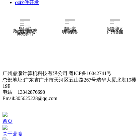
cs软件开发
电商平台分销解决方案
在线网校解决方案
智慧医疗解决方案
奥玛尼
淘店主
阳春华大
智慧培训/排课/考勤管理系统
进销存解决方案
在线培训课程解决方案
贵州交通学校
拼买网
永衡良品
淘亮机商城
明珞装备
广州合嬴
博览群书
B2B2C在线商城解决方案
家政、跑腿服务APP解决方案
智慧家企沟通解决方案
题库系统解决方案
建筑行业解决方案
智慧物业管理系统解决方案
智慧教务管理解决方案
智慧校园解决方案
家装行业解决方案
二手房交易租赁APP解决方案
互动课堂解决方案
家校互联管理解决方案
休闲旅游民宿租赁方案
共享APP解决方案
SIP融合通信解决方案
广州鼎瀛计算机科技有限公司 粤ICP备16042741号
总部地址:广东省广州市天河区五山路267号瑞华大厦北塔19楼
19E
电话：13342876698
Email:305625228@qq.com
首页
关于鼎瀛