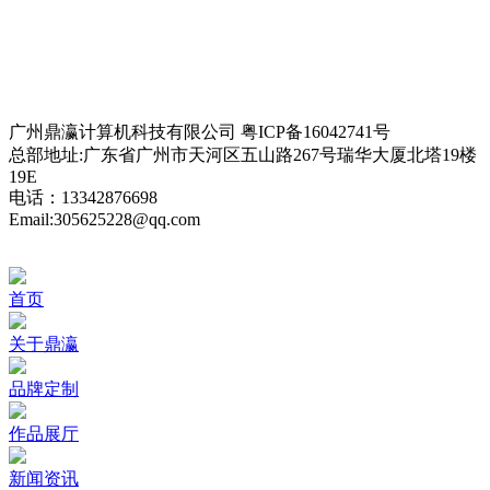
B2B2C在线商城解决方案
家政、跑腿服务APP解决方案
智慧家企沟通解决方案
题库系统解决方案
建筑行业解决方案
智慧物业管理系统解决方案
智慧教务管理解决方案
智慧校园解决方案
家装行业解决方案
二手房交易租赁APP解决方案
互动课堂解决方案
家校互联管理解决方案
休闲旅游民宿租赁方案
共享APP解决方案
SIP融合通信解决方案
广州鼎瀛计算机科技有限公司 粤ICP备16042741号
总部地址:广东省广州市天河区五山路267号瑞华大厦北塔19楼
19E
电话：13342876698
Email:305625228@qq.com
首页
关于鼎瀛
品牌定制
作品展厅
新闻资讯