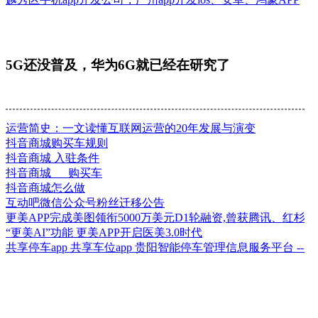
5G还没普及，华为6G就已经在研究了
运营简史：一文读懂互联网运营的20年发展与演变
抖音商城购买车规则
抖音商城 入驻条件
抖音商城 购买车
抖音商城怎么做
互动吧微信公众号粉丝迁移公告
更美APP完成美图领衔5000万美元D1轮融资,曾获腾讯、红杉
“更美AI”功能 更美APP开启医美3.0时代
共享停车app 共享车位app 贵阳智能停车管理信息服务平台 --
电商平台分销解决方案
在线网校解决方案
智慧医疗解决方案
智慧培训/排课/考勤管理系统
进销存解决方案
在线培训课程解决方案